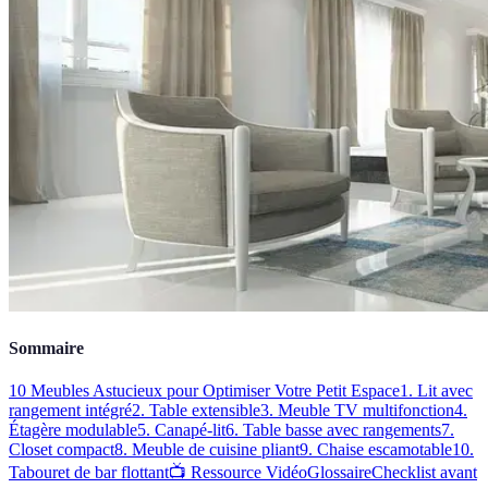
Sommaire
10 Meubles Astucieux pour Optimiser Votre Petit Espace
1. Lit avec
rangement intégré
2. Table extensible
3. Meuble TV multifonction
4.
Étagère modulable
5. Canapé-lit
6. Table basse avec rangements
7.
Closet compact
8. Meuble de cuisine pliant
9. Chaise escamotable
10.
Tabouret de bar flottant
📺 Ressource Vidéo
Glossaire
Checklist avant