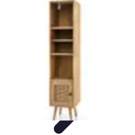
Mobilier Pratique
Rangement
Aménagement intérieur
Bureau
Aménagement de
l'espace
Mobilier Multifonctions
Mobilier Pratique