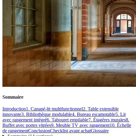
Sommaire
Introduction
1. Canapé-lit multifunctionnel
2. Table extensible
innovante
3. Bibliothèque modulable
4. Bureau escamotable
5. Lit
avec rangement intégré
6. Tabouret empilable
7. Étagères murales
8.
Buffet avec portes vitrées
9. Meuble TV avec rangement
10. Échelle
de rangement
Conclusion
Checklist avant achat
Glossaire