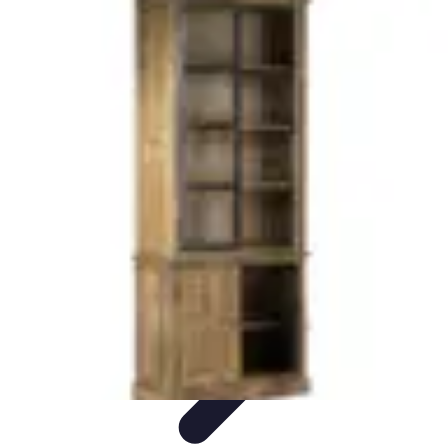
Mobilier Pratique
Rangement
Aménagement intérieur
Bureau
Aménagement de
l'espace
Mobilier Multifonctions
Mobilier Pratique