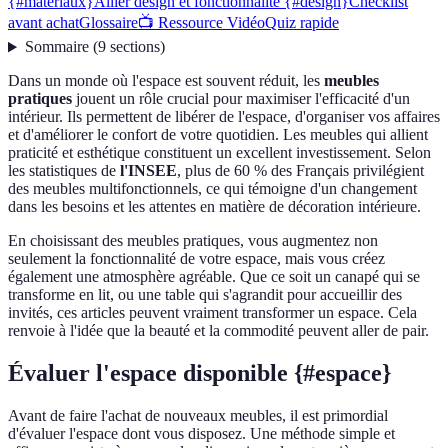
{#materiaux}
Allier design et fonctionnalité {#design}
Checklist
avant achat
Glossaire
📺 Ressource Vidéo
Quiz rapide
Sommaire
(
9
sections
)
Dans un monde où l'espace est souvent réduit, les
meubles
pratiques
jouent un rôle crucial pour maximiser l'efficacité d'un
intérieur. Ils permettent de libérer de l'espace, d'organiser vos affaires
et d'améliorer le confort de votre quotidien. Les meubles qui allient
praticité et esthétique constituent un excellent investissement. Selon
les statistiques de
l'INSEE
, plus de 60 % des Français privilégient
des meubles multifonctionnels, ce qui témoigne d'un changement
dans les besoins et les attentes en matière de décoration intérieure.
En choisissant des meubles pratiques, vous augmentez non
seulement la fonctionnalité de votre espace, mais vous créez
également une atmosphère agréable. Que ce soit un canapé qui se
transforme en lit, ou une table qui s'agrandit pour accueillir des
invités, ces articles peuvent vraiment transformer un espace. Cela
renvoie à l'idée que la beauté et la commodité peuvent aller de pair.
Évaluer l'espace disponible {#espace}
Avant de faire l'achat de nouveaux meubles, il est primordial
d'évaluer l'espace dont vous disposez. Une méthode simple et