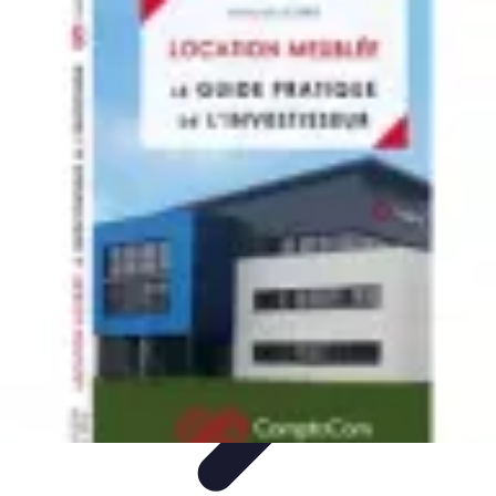
Mobilier Pratique
Rangement
Aménagement intérieur
Bureau
Aménagement de
l'espace
Mobilier Multifonctions
Mobilier Pratique