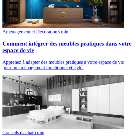
Aménagement et Décoration
5
min
Comment intégrer des meubles pratiques dans votre
espace de vie
Apprenez à adapter des meubles pratiques à votre espace de vie
pour un aménagement fonctionnel et stylé.
Conseils d'achat
6
min