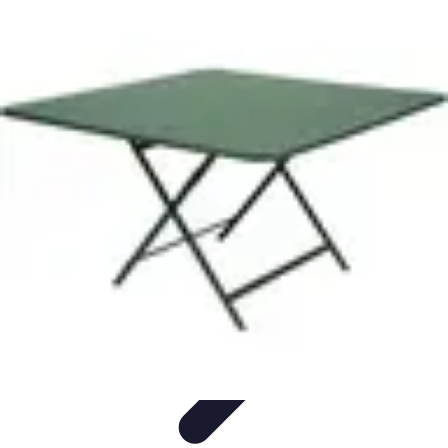
Mobilier Pratique
Rangement
Aménagement intérieur
Bureau
Aménagement de
l'espace
Mobilier Multifonctions
Mobilier Pratique