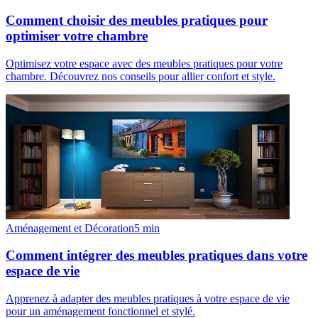
Comment choisir des meubles pratiques pour
optimiser votre chambre
Optimisez votre espace avec des meubles pratiques pour votre
chambre. Découvrez nos conseils pour allier confort et style.
Aménagement et Décoration
5
min
Comment intégrer des meubles pratiques dans votre
espace de vie
Apprenez à adapter des meubles pratiques à votre espace de vie
pour un aménagement fonctionnel et stylé.