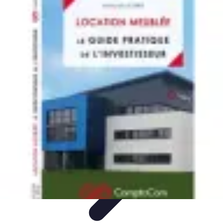
Mobilier Pratique
Rangement
Aménagement intérieur
Bureau
Aménagement de
l'espace
Mobilier Multifonctions
Mobilier Pratique