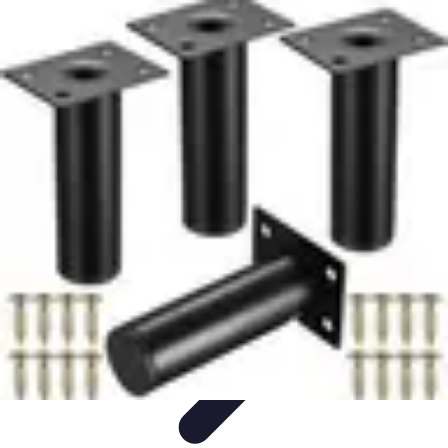
Mobilier Pratique
Rangement
Aménagement intérieur
Bureau
Aménagement de
l'espace
Mobilier Multifonctions
Mobilier Pratique