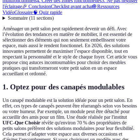
multifonctionnels
4. Créer des zones fonctionnelles
5. Ne pas négliger
l'éclairage
🎉 Conclusion
Checklist avant achat
🌐 Ressources
Vidéo
Glossaire
🧠 Quiz rapide
Sommaire
(
11
sections
)
Aménager un petit salon peut rapidement devenir un défi. Avec
l’évolution des tendances en matière de mobilier, il est essentiel de
sélectionner des éléments qui non seulement embellissent votre
espace, mais aussi le rendent fonctionnel. En 2026, des solutions
innovantes permettent de maximiser l’espace disponible, tout en
respectant la personnalité et le style de chaque foyer. Cet article vous
propose cinq astuces incontournables pour choisir des meubles
pratiques qui transformeront votre petit salon en un espace
accueillant et ordonné.
1. Optez pour des canapés modulables
Un canapé modulable est la solution idéale pour un petit salon. En
effet, ces types de canapés peuvent être réarrangés selon vos besoins
ou votre humeur. Par exemple, un module peut être détaché pour
accueillir des amis pour un film. Une étude réalisée par l'institut
UFC-Que Choisir
révèle qu'environ 70 % des propriétaires de
petits salons préfèrent des solutions modulaires pour leur flexibilité.
Cela permet d’adapter votre espace aux diverses occasions et
d’éviter l’encombrement. Si vous choisissez un modèle avec des