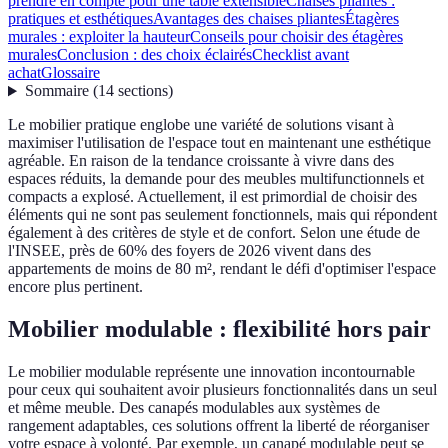
prendre en compte pour une table extensible
Chaises pliantes :
pratiques et esthétiques
Avantages des chaises pliantes
Étagères
murales : exploiter la hauteur
Conseils pour choisir des étagères
murales
Conclusion : des choix éclairés
Checklist avant
achat
Glossaire
Sommaire
(
14
sections
)
Le mobilier pratique englobe une variété de solutions visant à
maximiser l'utilisation de l'espace tout en maintenant une esthétique
agréable. En raison de la tendance croissante à vivre dans des
espaces réduits, la demande pour des meubles multifunctionnels et
compacts a explosé. Actuellement, il est primordial de choisir des
éléments qui ne sont pas seulement fonctionnels, mais qui répondent
également à des critères de style et de confort. Selon une étude de
l'INSEE, près de 60% des foyers de 2026 vivent dans des
appartements de moins de 80 m², rendant le défi d'optimiser l'espace
encore plus pertinent.
Mobilier modulable : flexibilité hors pair
Le mobilier modulable représente une innovation incontournable
pour ceux qui souhaitent avoir plusieurs fonctionnalités dans un seul
et même meuble. Des canapés modulables aux systèmes de
rangement adaptables, ces solutions offrent la liberté de réorganiser
votre espace à volonté. Par exemple, un canapé modulable peut se