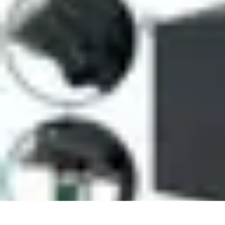
Mobilier Pratique
Rangement
Aménagement intérieur
Bureau
Aménagement de l'espace
M
Mobilier Pratique