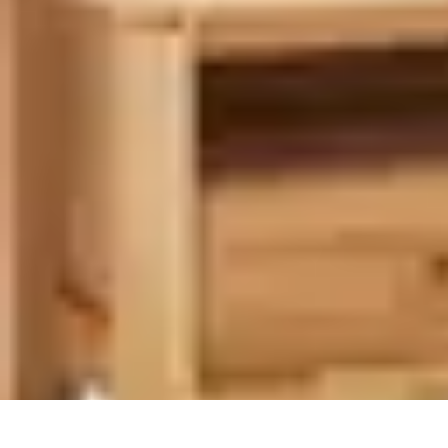
Mobilier Pratique
Rangement
Aménagement intérieur
Bureau
Aménagement de l'espace
M
Mobilier Pratique