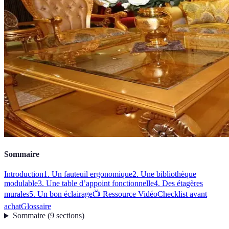
Sommaire
Introduction
1. Un fauteuil ergonomique
2. Une bibliothèque
modulable
3. Une table d’appoint fonctionnelle
4. Des étagères
murales
5. Un bon éclairage
📺 Ressource Vidéo
Checklist avant
achat
Glossaire
Sommaire
(
9
sections
)