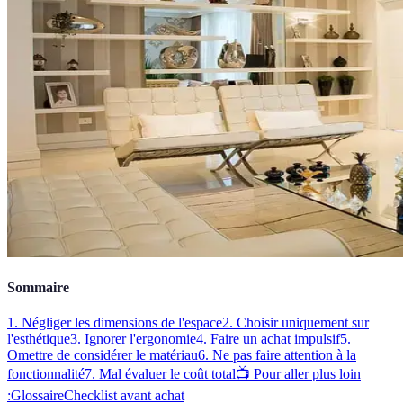
Sommaire
1. Négliger les dimensions de l'espace
2. Choisir uniquement sur
l'esthétique
3. Ignorer l'ergonomie
4. Faire un achat impulsif
5.
Omettre de considérer le matériau
6. Ne pas faire attention à la
fonctionnalité
7. Mal évaluer le coût total
📺 Pour aller plus loin
:
Glossaire
Checklist avant achat