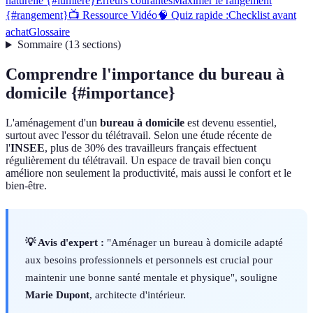
naturelle {#lumiere}
Erreurs courantes
Maximer le rangement
{#rangement}
📺 Ressource Vidéo
🧠 Quiz rapide :
Checklist avant
achat
Glossaire
Sommaire
(
13
sections
)
Comprendre l'importance du bureau à
domicile {#importance}
L'aménagement d'un
bureau à domicile
est devenu essentiel,
surtout avec l'essor du télétravail. Selon une étude récente de
l'
INSEE
, plus de 30% des travailleurs français effectuent
régulièrement du télétravail. Un espace de travail bien conçu
améliore non seulement la productivité, mais aussi le confort et le
bien-être.
💡 Avis d'expert :
"Aménager un bureau à domicile adapté
aux besoins professionnels et personnels est crucial pour
maintenir une bonne santé mentale et physique", souligne
Marie Dupont
, architecte d'intérieur.