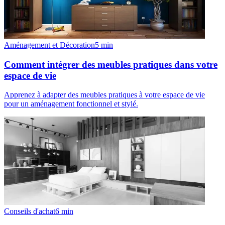
Aménagement et Décoration
5
min
Comment intégrer des meubles pratiques dans votre
espace de vie
Apprenez à adapter des meubles pratiques à votre espace de vie
pour un aménagement fonctionnel et stylé.
Conseils d'achat
6
min