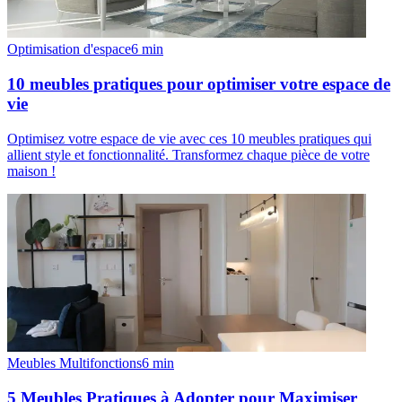
Optimisation d'espace
6
min
10 meubles pratiques pour optimiser votre espace de
vie
Optimisez votre espace de vie avec ces 10 meubles pratiques qui
allient style et fonctionnalité. Transformez chaque pièce de votre
maison !
Meubles Multifonctions
6
min
5 Meubles Pratiques à Adopter pour Maximiser