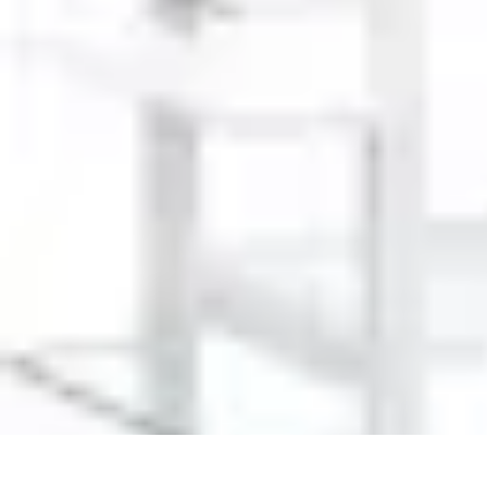
Mobilier Pratique
Rangement
Aménagement intérieur
Bureau
Aménagement de l'espace
M
Mobilier Pratique