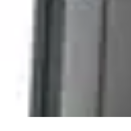
Mobilier Pratique
Rangement
Aménagement intérieur
Bureau
Aménagement de l'espace
M
Mobilier Pratique