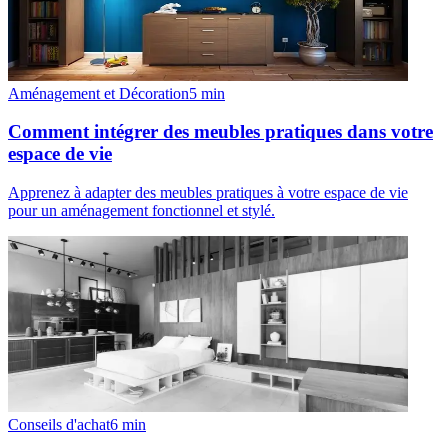
Aménagement et Décoration
5
min
Comment intégrer des meubles pratiques dans votre
espace de vie
Apprenez à adapter des meubles pratiques à votre espace de vie
pour un aménagement fonctionnel et stylé.
Conseils d'achat
6
min