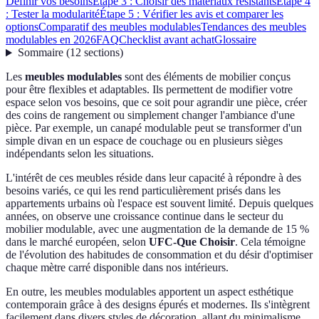
Définir vos besoins
Étape 3 : Choisir des matériaux résistants
Étape 4
: Tester la modularité
Étape 5 : Vérifier les avis et comparer les
options
Comparatif des meubles modulables
Tendances des meubles
modulables en 2026
FAQ
Checklist avant achat
Glossaire
Sommaire
(
12
sections
)
Les
meubles modulables
sont des éléments de mobilier conçus
pour être flexibles et adaptables. Ils permettent de modifier votre
espace selon vos besoins, que ce soit pour agrandir une pièce, créer
des coins de rangement ou simplement changer l'ambiance d'une
pièce. Par exemple, un canapé modulable peut se transformer d'un
simple divan en un espace de couchage ou en plusieurs sièges
indépendants selon les situations.
L'intérêt de ces meubles réside dans leur capacité à répondre à des
besoins variés, ce qui les rend particulièrement prisés dans les
appartements urbains où l'espace est souvent limité. Depuis quelques
années, on observe une croissance continue dans le secteur du
mobilier modulable, avec une augmentation de la demande de 15 %
dans le marché européen, selon
UFC-Que Choisir
. Cela témoigne
de l'évolution des habitudes de consommation et du désir d'optimiser
chaque mètre carré disponible dans nos intérieurs.
En outre, les meubles modulables apportent un aspect esthétique
contemporain grâce à des designs épurés et modernes. Ils s'intègrent
facilement dans divers styles de décoration, allant du minimalisme