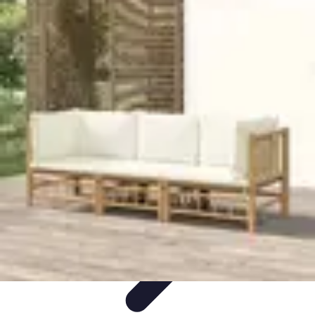
Mobilier Pratique
Rangement
Aménagement intérieur
Bureau
Aménagement de
l'espace
Mobilier Multifonctions
Mobilier Pratique