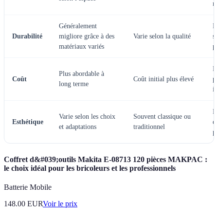
m
Généralement
N
Durabilité
migliore grâce à des
Varie selon la qualité
se
matériaux variés
p
M
Plus abordable à
Coût
Coût initial plus élevé
p
long terme
in
D
Varie selon les choix
Souvent classique ou
Esthétique
d
et adaptations
traditionnel
p
Coffret d&#039;outils Makita E-08713 120 pièces MAKPAC :
le choix idéal pour les bricoleurs et les professionnels
Batterie Mobile
148.00
EUR
Voir le prix