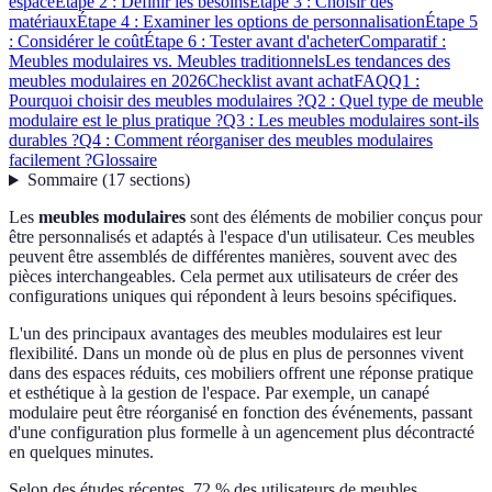
espace
Étape 2 : Définir les besoins
Étape 3 : Choisir des
matériaux
Étape 4 : Examiner les options de personnalisation
Étape 5
: Considérer le coût
Étape 6 : Tester avant d'acheter
Comparatif :
Meubles modulaires vs. Meubles traditionnels
Les tendances des
meubles modulaires en 2026
Checklist avant achat
FAQ
Q1 :
Pourquoi choisir des meubles modulaires ?
Q2 : Quel type de meuble
modulaire est le plus pratique ?
Q3 : Les meubles modulaires sont-ils
durables ?
Q4 : Comment réorganiser des meubles modulaires
facilement ?
Glossaire
Sommaire
(
17
sections
)
Les
meubles modulaires
sont des éléments de mobilier conçus pour
être personnalisés et adaptés à l'espace d'un utilisateur. Ces meubles
peuvent être assemblés de différentes manières, souvent avec des
pièces interchangeables. Cela permet aux utilisateurs de créer des
configurations uniques qui répondent à leurs besoins spécifiques.
L'un des principaux avantages des meubles modulaires est leur
flexibilité. Dans un monde où de plus en plus de personnes vivent
dans des espaces réduits, ces mobiliers offrent une réponse pratique
et esthétique à la gestion de l'espace. Par exemple, un canapé
modulaire peut être réorganisé en fonction des événements, passant
d'une configuration plus formelle à un agencement plus décontracté
en quelques minutes.
Selon des études récentes, 72 % des utilisateurs de meubles