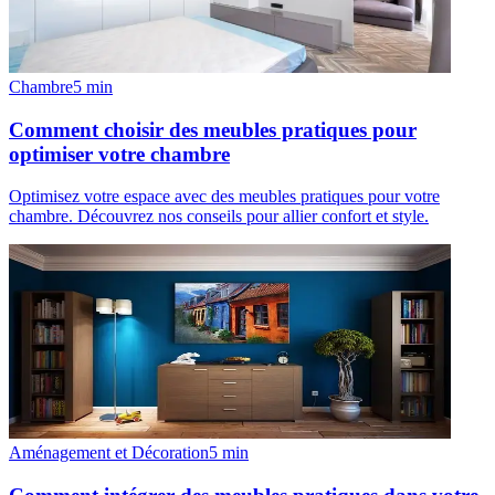
Chambre
5
min
Comment choisir des meubles pratiques pour
optimiser votre chambre
Optimisez votre espace avec des meubles pratiques pour votre
chambre. Découvrez nos conseils pour allier confort et style.
Aménagement et Décoration
5
min