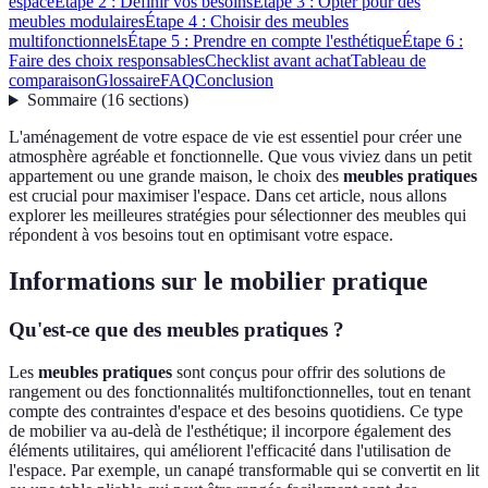
espace
Étape 2 : Définir vos besoins
Étape 3 : Opter pour des
meubles modulaires
Étape 4 : Choisir des meubles
multifonctionnels
Étape 5 : Prendre en compte l'esthétique
Étape 6 :
Faire des choix responsables
Checklist avant achat
Tableau de
comparaison
Glossaire
FAQ
Conclusion
Sommaire
(
16
sections
)
L'aménagement de votre espace de vie est essentiel pour créer une
atmosphère agréable et fonctionnelle. Que vous viviez dans un petit
appartement ou une grande maison, le choix des
meubles pratiques
est crucial pour maximiser l'espace. Dans cet article, nous allons
explorer les meilleures stratégies pour sélectionner des meubles qui
répondent à vos besoins tout en optimisant votre espace.
Informations sur le mobilier pratique
Qu'est-ce que des meubles pratiques ?
Les
meubles pratiques
sont conçus pour offrir des solutions de
rangement ou des fonctionnalités multifonctionnelles, tout en tenant
compte des contraintes d'espace et des besoins quotidiens. Ce type
de mobilier va au-delà de l'esthétique; il incorpore également des
éléments utilitaires, qui améliorent l'efficacité dans l'utilisation de
l'espace. Par exemple, un canapé transformable qui se convertit en lit