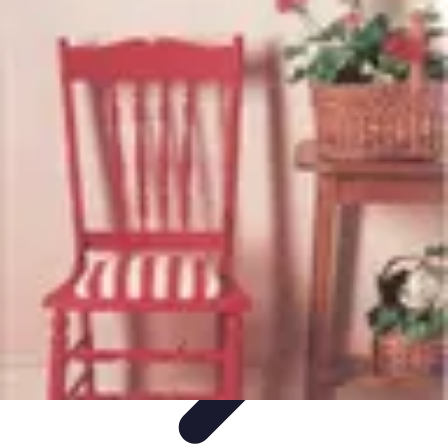
Mobilier Pratique
Rangement
Aménagement intérieur
Bureau
Aménagement de
l'espace
Mobilier Multifonctions
Mobilier Pratique