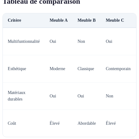
Tableau de comparaison
Critère
Meuble A
Meuble B
Meuble C
Multifuntionnalité
Oui
Non
Oui
Esthétique
Moderne
Classique
Contemporain
Matériaux
Oui
Oui
Non
durables
Coût
Élevé
Abordable
Élevé