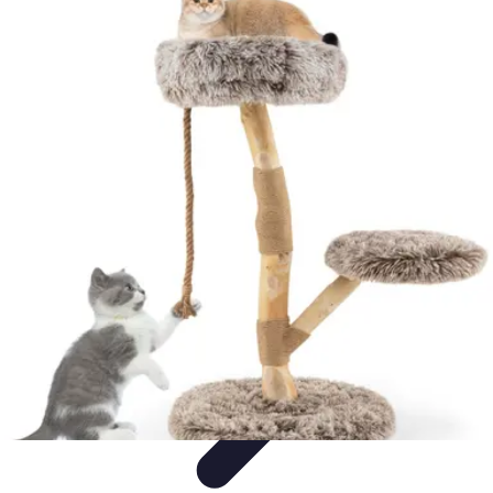
Mobilier Pratique
Rangement
Aménagement intérieur
Bureau
Aménagement de
l'espace
Mobilier Multifonctions
Mobilier Pratique