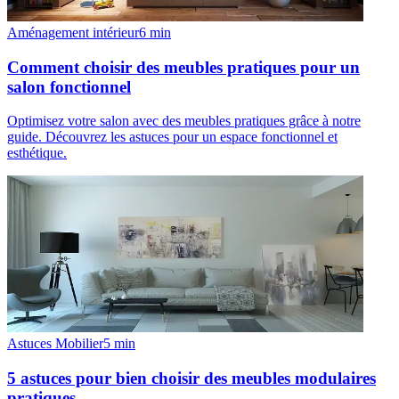
Aménagement intérieur
6
min
Comment choisir des meubles pratiques pour un
salon fonctionnel
Optimisez votre salon avec des meubles pratiques grâce à notre
guide. Découvrez les astuces pour un espace fonctionnel et
esthétique.
Astuces Mobilier
5
min
5 astuces pour bien choisir des meubles modulaires
pratiques