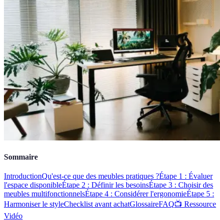
Sommaire
Introduction
Qu'est-ce que des meubles pratiques ?
Étape 1 : Évaluer
l'espace disponible
Étape 2 : Définir les besoins
Étape 3 : Choisir des
meubles multifonctionnels
Étape 4 : Considérer l'ergonomie
Étape 5 :
Harmoniser le style
Checklist avant achat
Glossaire
FAQ
📺 Ressource
Vidéo