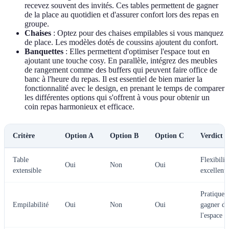
recevez souvent des invités. Ces tables permettent de gagner
de la place au quotidien et d'assurer confort lors des repas en
groupe.
Chaises
: Optez pour des chaises empilables si vous manquez
de place. Les modèles dotés de coussins ajoutent du confort.
Banquettes
: Elles permettent d'optimiser l'espace tout en
ajoutant une touche cosy. En parallèle, intégrez des meubles
de rangement comme des buffers qui peuvent faire office de
banc à l'heure du repas. Il est essentiel de bien marier la
fonctionnalité avec le design, en prenant le temps de comparer
les différentes options qui s'offrent à vous pour obtenir un
coin repas harmonieux et efficace.
Critère
Option A
Option B
Option C
Verdict
Table
Flexibilit
Oui
Non
Oui
extensible
excellent
Pratique 
Empilabilité
Oui
Non
Oui
gagner de
l'espace