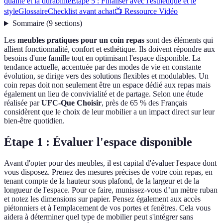
qualité et la durabilité
Étape 5 : Finaliser avec l'esthétique et le
style
Glossaire
Checklist avant achat
📺 Ressource Vidéo
Sommaire
(
9
sections
)
Les
meubles pratiques pour un coin repas
sont des éléments qui
allient fonctionnalité, confort et esthétique. Ils doivent répondre aux
besoins d'une famille tout en optimisant l'espace disponible. La
tendance actuelle, accentuée par des modes de vie en constante
évolution, se dirige vers des solutions flexibles et modulables. Un
coin repas doit non seulement être un espace dédié aux repas mais
également un lieu de convivialité et de partage. Selon une étude
réalisée par
UFC-Que Choisir
, près de 65 % des Français
considèrent que le choix de leur mobilier a un impact direct sur leur
bien-être quotidien.
Étape 1 : Évaluer l'espace disponible
Avant d'opter pour des meubles, il est capital d'évaluer l'espace dont
vous disposez. Prenez des mesures précises de votre coin repas, en
tenant compte de la hauteur sous plafond, de la largeur et de la
longueur de l'espace. Pour ce faire, munissez-vous d’un mètre ruban
et notez les dimensions sur papier. Pensez également aux accès
piétonniers et à l'emplacement de vos portes et fenêtres. Cela vous
aidera à déterminer quel type de mobilier peut s'intégrer sans