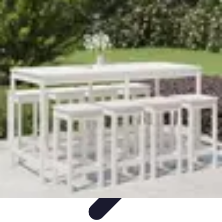
Mobilier Pratique
Rangement
Aménagement intérieur
Bureau
Aménagement de
l'espace
Mobilier Multifonctions
Mobilier Pratique