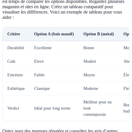
est temps de comparer les options disponibles. Regardez plusieurs
magasins et sites en ligne. Créez un tableau comparatif pour
visualiser les différences. Voici un exemple de tableau pour vous
aider :
Critère
Option A (bois massif)
Option B (métal)
Opti
Durabilité
Excellente
Bonne
Moy
Coût
Élevé
Modéré
Abor
Entretien
Faible
Moyen
Élev
Esthétique
Classique
Moderne
Flexi
Meilleur pour un
Bon 
Verdict
Idéal pour long terme
look
budg
contemporain
Optez pour des marques réputées et consultez les avis d’autres