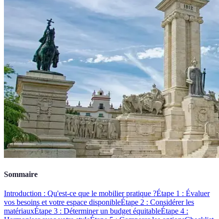
Sommaire
Introduction : Qu'est-ce que le mobilier pratique ?
Étape 1 : Évaluer
vos besoins et votre espace disponible
Étape 2 : Considérer les
matériaux
Étape 3 : Déterminer un budget équitable
Étape 4 :