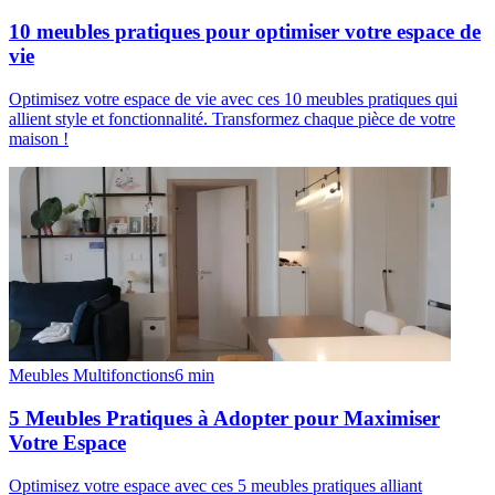
10 meubles pratiques pour optimiser votre espace de
vie
Optimisez votre espace de vie avec ces 10 meubles pratiques qui
allient style et fonctionnalité. Transformez chaque pièce de votre
maison !
Meubles Multifonctions
6
min
5 Meubles Pratiques à Adopter pour Maximiser
Votre Espace
Optimisez votre espace avec ces 5 meubles pratiques alliant