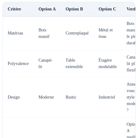
Critère
Option A
Option B
Option C
Verdi
Bois
Bois
Métal et
massif
Matériau
Contreplaqué
massif
tissu
le plus
durabl
Canap
Canapé-
Table
Étagère
Polyvalence
lit plu
lit
extensible
modulable
flexib
Aimez
vous l
Design
Moderne
Rustic
Industriel
style
moder
?
Optio
A
meille