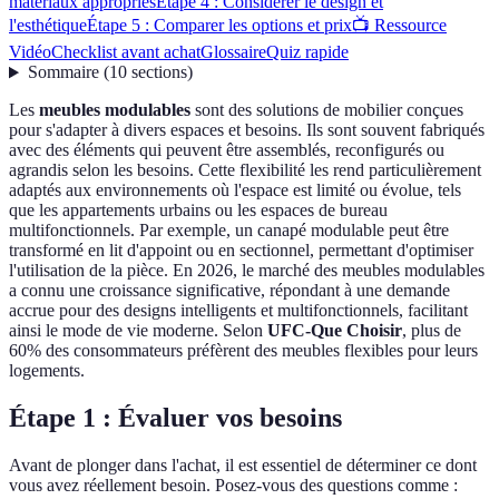
matériaux appropriés
Étape 4 : Considérer le design et
l'esthétique
Étape 5 : Comparer les options et prix
📺 Ressource
Vidéo
Checklist avant achat
Glossaire
Quiz rapide
Sommaire
(
10
sections
)
Les
meubles modulables
sont des solutions de mobilier conçues
pour s'adapter à divers espaces et besoins. Ils sont souvent fabriqués
avec des éléments qui peuvent être assemblés, reconfigurés ou
agrandis selon les besoins. Cette flexibilité les rend particulièrement
adaptés aux environnements où l'espace est limité ou évolue, tels
que les appartements urbains ou les espaces de bureau
multifonctionnels. Par exemple, un canapé modulable peut être
transformé en lit d'appoint ou en sectionnel, permettant d'optimiser
l'utilisation de la pièce. En 2026, le marché des meubles modulables
a connu une croissance significative, répondant à une demande
accrue pour des designs intelligents et multifonctionnels, facilitant
ainsi le mode de vie moderne. Selon
UFC-Que Choisir
, plus de
60% des consommateurs préfèrent des meubles flexibles pour leurs
logements.
Étape 1 : Évaluer vos besoins
Avant de plonger dans l'achat, il est essentiel de déterminer ce dont
vous avez réellement besoin. Posez-vous des questions comme :