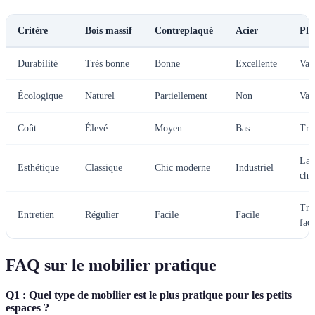
Critère
Bois massif
Contreplaqué
Acier
Pla
Durabilité
Très bonne
Bonne
Excellente
Var
Écologique
Naturel
Partiellement
Non
Var
Coût
Élevé
Moyen
Bas
Trè
Lar
Esthétique
Classique
Chic moderne
Industriel
cho
Trè
Entretien
Régulier
Facile
Facile
faci
FAQ sur le mobilier pratique
Q1 : Quel type de mobilier est le plus pratique pour les petits
espaces ?