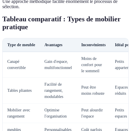
Une approche méthodique facilite énormément le processus de
sélection.
Tableau comparatif : Types de mobilier
pratique
Type de meuble
Avantages
Inconvénients
Idéal po
Moins de
Canapé
Gain d'espace,
Petits
confort pour
convertible
multifonctionnel
appartem
le sommeil
Facilité de
Peut être
Espaces
Tables pliantes
rangement,
moins robuste
réduits
modulables
Mobilier avec
Optimise
Peut alourdir
Petits
rangement
l'organisation
l'espace
espaces
meubles
Personnalisables
Coût parfois
Espaces