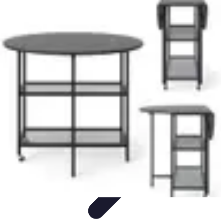
Mobilier Pratique
Rangement
Aménagement intérieur
Bureau
Aménagement de
l'espace
Mobilier Multifonctions
Mobilier Pratique