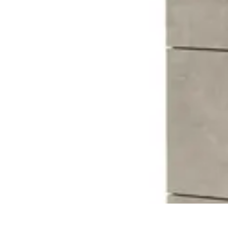
Mobilier Pratique
Rangement
Aménagement intérieur
Bureau
Aménagement de l'espace
M
Mobilier Pratique