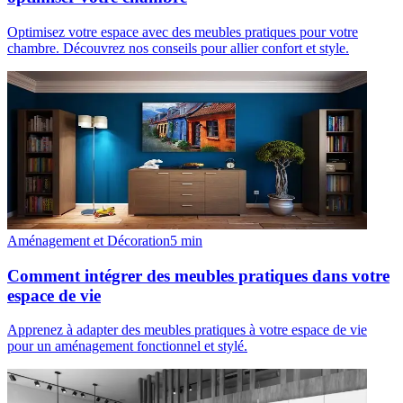
Optimisez votre espace avec des meubles pratiques pour votre
chambre. Découvrez nos conseils pour allier confort et style.
Aménagement et Décoration
5
min
Comment intégrer des meubles pratiques dans votre
espace de vie
Apprenez à adapter des meubles pratiques à votre espace de vie
pour un aménagement fonctionnel et stylé.