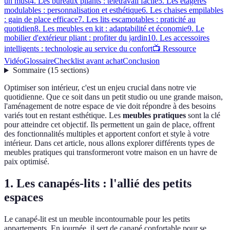
un must
4. Les bureaux pliants : télétravail facile
5. Les étagères
modulables : personnalisation et esthétique
6. Les chaises empilables
: gain de place efficace
7. Les lits escamotables : praticité au
quotidien
8. Les meubles en kit : adaptabilité et économie
9. Le
mobilier d'extérieur pliant : profiter du jardin
10. Les accessoires
intelligents : technologie au service du confort
📺 Ressource
Vidéo
Glossaire
Checklist avant achat
Conclusion
Sommaire
(
15
sections
)
Optimiser son intérieur, c'est un enjeu crucial dans notre vie
quotidienne. Que ce soit dans un petit studio ou une grande maison,
l'aménagement de notre espace de vie doit répondre à des besoins
variés tout en restant esthétique. Les
meubles pratiques
sont la clé
pour atteindre cet objectif. Ils permettent un gain de place, offrent
des fonctionnalités multiples et apportent confort et style à votre
intérieur. Dans cet article, nous allons explorer différents types de
meubles pratiques qui transformeront votre maison en un havre de
paix optimisé.
1. Les canapés-lits : l'allié des petits
espaces
Le canapé-lit est un meuble incontournable pour les petits
appartements. En journée, il sert de canapé confortable pour se