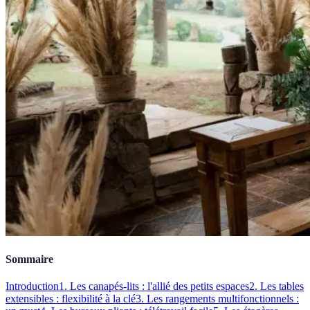
Sommaire
Introduction
1. Les canapés-lits : l'allié des petits espaces
2. Les tables
extensibles : flexibilité à la clé
3. Les rangements multifonctionnels :