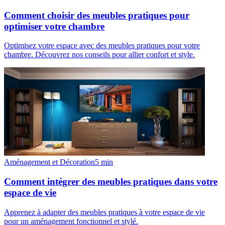
Comment choisir des meubles pratiques pour
optimiser votre chambre
Optimisez votre espace avec des meubles pratiques pour votre
chambre. Découvrez nos conseils pour allier confort et style.
Aménagement et Décoration
5
min
Comment intégrer des meubles pratiques dans votre
espace de vie
Apprenez à adapter des meubles pratiques à votre espace de vie
pour un aménagement fonctionnel et stylé.