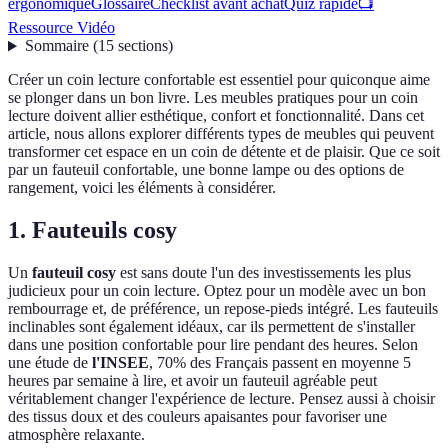
ergonomique
Glossaire
Checklist avant achat
Quiz rapide
📺
Ressource Vidéo
Sommaire
(
15
sections
)
Créer un coin lecture confortable est essentiel pour quiconque aime
se plonger dans un bon livre. Les meubles pratiques pour un coin
lecture doivent allier esthétique, confort et fonctionnalité. Dans cet
article, nous allons explorer différents types de meubles qui peuvent
transformer cet espace en un coin de détente et de plaisir. Que ce soit
par un fauteuil confortable, une bonne lampe ou des options de
rangement, voici les éléments à considérer.
1. Fauteuils cosy
Un
fauteuil cosy
est sans doute l'un des investissements les plus
judicieux pour un coin lecture. Optez pour un modèle avec un bon
rembourrage et, de préférence, un repose-pieds intégré. Les fauteuils
inclinables sont également idéaux, car ils permettent de s'installer
dans une position confortable pour lire pendant des heures. Selon
une étude de
l'INSEE
, 70% des Français passent en moyenne 5
heures par semaine à lire, et avoir un fauteuil agréable peut
véritablement changer l'expérience de lecture. Pensez aussi à choisir
des tissus doux et des couleurs apaisantes pour favoriser une
atmosphère relaxante.