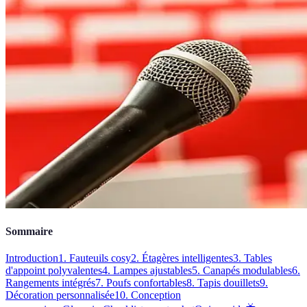
Sommaire
Introduction
1. Fauteuils cosy
2. Étagères intelligentes
3. Tables
d'appoint polyvalentes
4. Lampes ajustables
5. Canapés modulables
6.
Rangements intégrés
7. Poufs confortables
8. Tapis douillets
9.
Décoration personnalisée
10. Conception