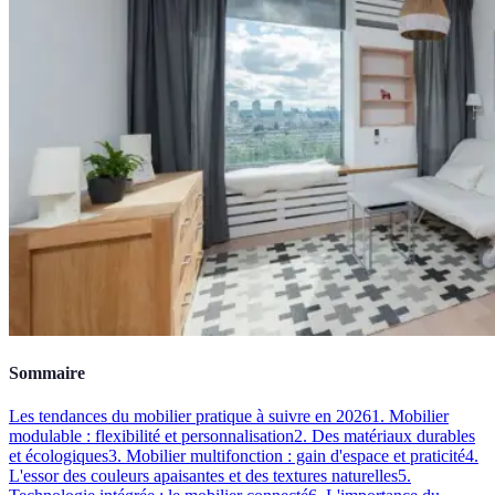
Sommaire
Les tendances du mobilier pratique à suivre en 2026
1. Mobilier
modulable : flexibilité et personnalisation
2. Des matériaux durables
et écologiques
3. Mobilier multifonction : gain d'espace et praticité
4.
L'essor des couleurs apaisantes et des textures naturelles
5.