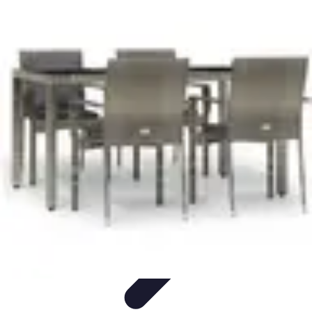
Mobilier Pratique
Rangement
Aménagement intérieur
Bureau
Aménagement de
l'espace
Mobilier Multifonctions
Mobilier Pratique