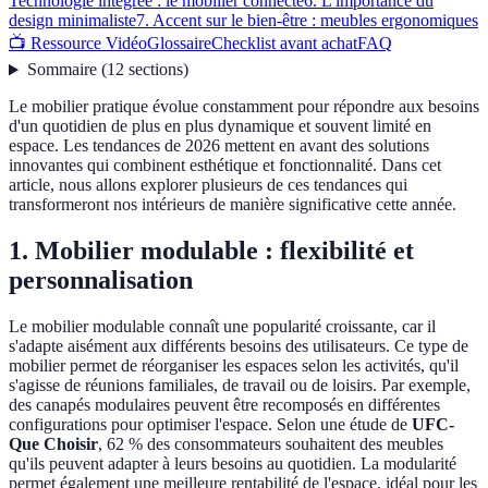
Technologie intégrée : le mobilier connecté
6. L'importance du
design minimaliste
7. Accent sur le bien-être : meubles ergonomiques
📺 Ressource Vidéo
Glossaire
Checklist avant achat
FAQ
Sommaire
(
12
sections
)
Le mobilier pratique évolue constamment pour répondre aux besoins
d'un quotidien de plus en plus dynamique et souvent limité en
espace. Les tendances de 2026 mettent en avant des solutions
innovantes qui combinent esthétique et fonctionnalité. Dans cet
article, nous allons explorer plusieurs de ces tendances qui
transformeront nos intérieurs de manière significative cette année.
1. Mobilier modulable : flexibilité et
personnalisation
Le mobilier modulable connaît une popularité croissante, car il
s'adapte aisément aux différents besoins des utilisateurs. Ce type de
mobilier permet de réorganiser les espaces selon les activités, qu'il
s'agisse de réunions familiales, de travail ou de loisirs. Par exemple,
des canapés modulaires peuvent être recomposés en différentes
configurations pour optimiser l'espace. Selon une étude de
UFC-
Que Choisir
, 62 % des consommateurs souhaitent des meubles
qu'ils peuvent adapter à leurs besoins au quotidien. La modularité
permet également une meilleure rentabilité de l'espace, idéal pour les