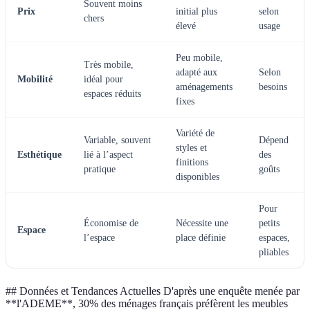
Souvent moins
Prix
initial plus
selon
chers
élevé
usage
Peu mobile,
Très mobile,
adapté aux
Selon
Mobilité
idéal pour
aménagements
besoins
espaces réduits
fixes
Variété de
Variable, souvent
Dépend
styles et
Esthétique
lié à l’aspect
des
finitions
pratique
goûts
disponibles
Pour
Économise de
Nécessite une
petits
Espace
l’espace
place définie
espaces,
pliables
## Données et Tendances Actuelles D'après une enquête menée par
**l'ADEME**, 30% des ménages français préfèrent les meubles