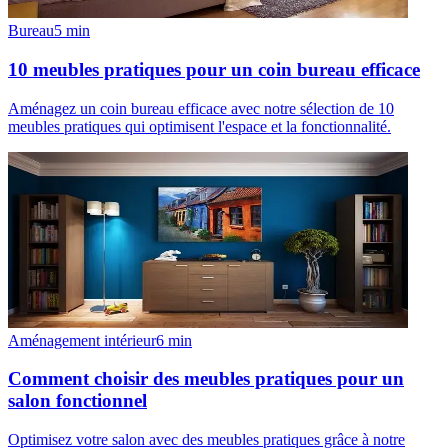
Bureau
5
min
10 meubles pratiques pour un coin bureau efficace
Aménagez un coin bureau efficace avec notre sélection de 10
meubles pratiques qui optimisent l'espace et la fonctionnalité.
Aménagement intérieur
6
min
Comment choisir des meubles pratiques pour un
salon fonctionnel
Optimisez votre salon avec des meubles pratiques grâce à notre