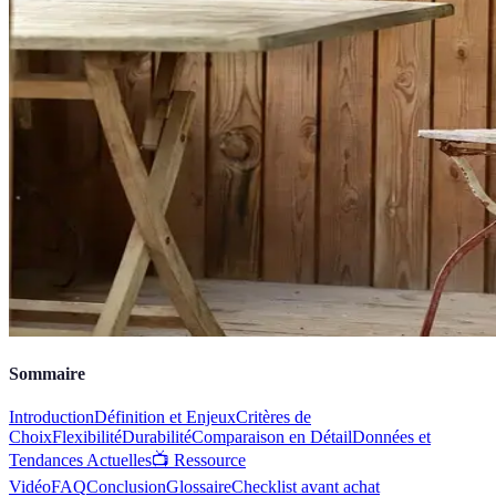
Sommaire
Introduction
Définition et Enjeux
Critères de
Choix
Flexibilité
Durabilité
Comparaison en Détail
Données et
Tendances Actuelles
📺 Ressource
Vidéo
FAQ
Conclusion
Glossaire
Checklist avant achat