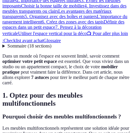
murales
L'importance des étagères murales
3. Évitez les meubles
imposants
Choisir la bonne taille de mobilier
4. Investissez dans des
meubles transparents ou clairs
Les avantages des matériaux
transparents
5. Organisez avec des boîtes et paniers
L'importance du
rangement intelligent
6. Créez des zones avec des tapis
Définir des
espaces dans un petit espace
7. Pensez à la décoration
verticale
Utiliser l'espace vertical pour la déco
📺 Pour aller plus loin
:
Checklist avant achat
Glossaire
Sommaire
(
18
sections
)
Dans un monde où l'espace est souvent limité, savoir comment
optimiser votre petit espace
est essentiel. Que vous viviez dans un
studio ou un appartement compact, le choix de votre
mobilier
pratique
peut vraiment faire la différence. Dans cet article, nous
allons explorer
7 astuces
pour tirer le meilleur parti de chaque mètre
carré.
1. Optez pour des meubles
multifonctionnels
Pourquoi choisir des meubles multifonctionnels ?
Les meubles multifonctionnels représentent une solution idéale pour