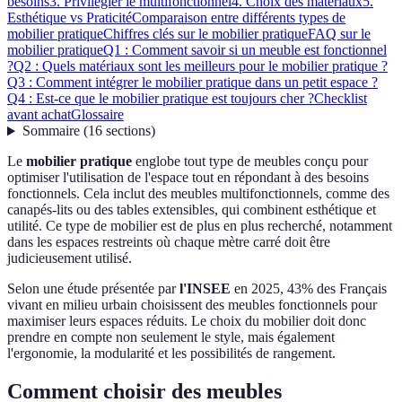
besoins
3. Privilégier le multifonctionnel
4. Choix des matériaux
5.
Esthétique vs Praticité
Comparaison entre différents types de
mobilier pratique
Chiffres clés sur le mobilier pratique
FAQ sur le
mobilier pratique
Q1 : Comment savoir si un meuble est fonctionnel
?
Q2 : Quels matériaux sont les meilleurs pour le mobilier pratique ?
Q3 : Comment intégrer le mobilier pratique dans un petit espace ?
Q4 : Est-ce que le mobilier pratique est toujours cher ?
Checklist
avant achat
Glossaire
Sommaire
(
16
sections
)
Le
mobilier pratique
englobe tout type de meubles conçu pour
optimiser l'utilisation de l'espace tout en répondant à des besoins
fonctionnels. Cela inclut des meubles multifonctionnels, comme des
canapés-lits ou des tables extensibles, qui combinent esthétique et
utilité. Ce type de mobilier est de plus en plus recherché, notamment
dans les espaces restreints où chaque mètre carré doit être
judicieusement utilisé.
Selon une étude présentée par
l'INSEE
en 2025, 43% des Français
vivant en milieu urbain choisissent des meubles fonctionnels pour
maximiser leurs espaces réduits. Le choix du mobilier doit donc
prendre en compte non seulement le style, mais également
l'ergonomie, la modularité et les possibilités de rangement.
Comment choisir des meubles