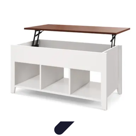
Mobilier Pratique
Rangement
Aménagement intérieur
Bureau
Aménagement de
l'espace
Mobilier Multifonctions
Mobilier Pratique