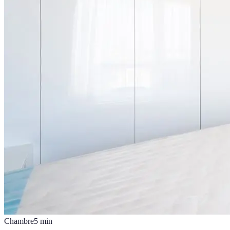
Chambre
5
min