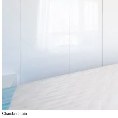
Chambre
5
min