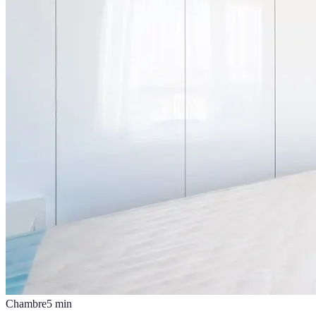
Chambre
5
min